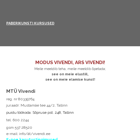
PABERIKUNSTI KURSUSED
MODUS VIVENDI, ARS VIVENDI!
Meile meeldib teha, meile meeldib õpetada;
see on meie elustiil,
see on meie elamise kunst!
MTÜ Vivendi
reg. nr 80339764
jur.aadr: Mustamäe tee 44/2, Tallinn
puidu töökoda: Sõpruse pst. 248, Tallinn
tel. 600 2244
gsm 537 28520
e-mail:
info/ät/vivendi.ee
E-poe kasutustingimused