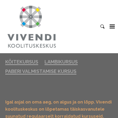
KÖITEKURSUS
LAMBIKURSUS
PABERI VALMISTAMISE KURSUS
Igal asjal on oma aeg, on algus ja on lõpp. Vivendi
koolituskeskus on lõpetamas täiskasvanutele
suunatud regulaarselt korraldatud kursuseid.