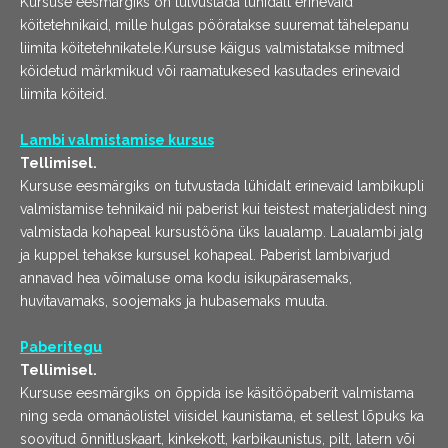
Kursuse eesmärgiks on tutvustada lühidalt erinevaid
köitetehnikaid, mille hulgas pööratakse suuremat tähelepanu
liimita köitetehnikatele.Kursuse käigus valmistatakse mitmed
köidetud märkmikud või raamatukesed kasutades erinevaid
liimita köiteid.
Lambi valmistamise kursus
Tellimisel.
Kursuse eesmärgiks on tutvustada lühidalt erinevaid lambikupli
valmistamise tehnikaid nii paberist kui teistest materjalidest ning
valmistada kohapeal kursustööna üks laualamp. Laualambi jalg
ja kuppel tehakse kursusel kohapeal. Paberist lambivarjud
annavad hea võimaluse oma kodu isikupärasemaks,
huvitavamaks, soojemaks ja hubasemaks muuta.
Paberitegu
Tellimisel.
Kursuse eesmärgiks on õppida ise käsitööpaberit valmistama
ning seda omanäolistel viisidel kaunistama, et sellest lõpuks ka
soovitud õnnitluskaart, kinkekott, karbikaunistus, pilt, latern või