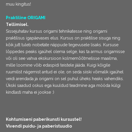
muu kingitus!
Praktiline ORIGAMI
Tellimisel.
Sissejuhatav kursus origami tehnikatesse ning origami
praktilisus igapäevases elus. Kursus on praktilise sisuga ning
kõik jutt tuleb nobetate näppude tegevusele lisaks. Kursuse
lõppedes peaks igaühel olema selge, kas ta armus origamisse
või oli see vahva ekskursioon kolmemõõtmelisse maailma,
mille loomine võib edaspidi teistele jääda. Kuigi kõigile
ruumilist nägemist antud ei ole, on seda siiski võimalik igaühel
veidi arendada ja origami on sel puhul üheks heaks vahendiks.
Ükski saadud oskus ega kuuldud teadmine aga mööda külgi
kindlasti maha ei jookse :)
Kohtumiseni paberikunsti kursustel!
Vivendi puidu- ja paberistuudio