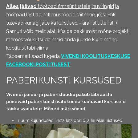
Alles jäävad
töötoad firmaüritustele, huviringid ja
töötoad lastele, tellimustööde täitmine, jms
. Ehk
tulevad kunagi jälle ka kursused - ära iial ütle iial ;)
Samuti võib meilt alati küsida pakkumist mõne projekti
raames või kutsuda meid enda juurde külla mõnd
koolitust läbi viima.
Täpsemalt saad lugeda
VIVENDI KOOLITUSKESKUSE
FACEBOOKI POSTITUSEST
!
PABERIKUNSTI KURSUSED
Vivendi puidu- ja paberistuudio pakub läbi aasta
põnevaid paberikunsti valdkonda kuuluvaid kursuseid
täiskasvanutele. Mõned märksõnad:
r uumikujundused, installatsioonid ja lauakaunistused