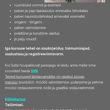
ruumilised vormid ja esemed
paberi ja papi taaskasutus erinevates tehnikates
paberi kaunistustehnikad erinevatel esemetel
origami - kirigami
paberi valmistamine
praktiline ja kunstiline väärtus
ja palju muud!
Iga kursuse lehel on sisukirjeldus, toimumisajad,
osalustasu ja registreerimisvorm.
Kui Sulle huvipakkuvat parasjagu ei leidu, anna meile oma
soovidest teada
SIIN
.
Teised kursused täiskasvanutele on vasakul asuvas
menüüs
(puidutöö, mööbli valmistamine, puiteseme ja pehme
mööbli restaureerimine, köite ja graafika restaureerimine).
Köitekursus
Tellimisel.