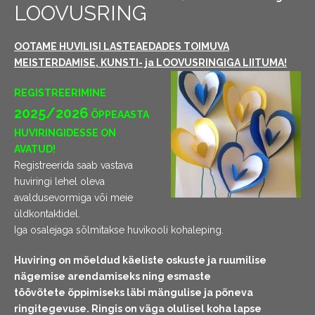
LOOVUSRING
OOTAME HUVILISI LASTEAEDADES TOIMUVA
MEISTERDAMISE, KUNSTI- ja LOOVUSRINGIGA LIITUMA!
REGISTREERIMINE
2025/2026
ÕPPEAASTA
HUVIRINGIDESSE ON
AVATUD!
Registreerida saab vastava
huviringi lehel oleva
avaldusevormiga või meie
üldkontaktidel.
Iga osalejaga sõlmitakse huvikooli kohaleping.
Huviring on mõeldud käeliste oskuste ja ruumilise
nägemise arendamiseks ning esmaste
töövõtete
õppimiseks läbi mängulise ja põneva
ringitegevuse. Ringis on väga
olulisel koha lapse