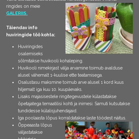
ringides on meie
GALERIIS.
Täiendav info
huviringide töö kohta:
Huviringides
osalemiseks
sõlmitakse huvikooli kohaleping.
Huvikooli nimekirjast välja arvamine toimub avalduse
alusel vähemalt 1-kuulise ette teatamisega.
Osalustasu maksmine toimub arve alusel 1 kord kuus
hiljemalt iga kuu 10. kuupäevaks.
Lisaks majasisestele ringitegevustele külastatakse
õpetajatega temaatilisi kohti ja inimesi. Samuti kutsutakse
tundidesse külalisjuhendajaid.
Iga poolaasta lõpus korraldatakse laste töödest näitus.
Õppeaasta lõpus
väljastatakse