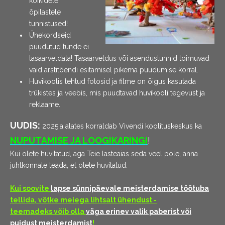
kõikidele
õpilastele
tunnistused!
Ühekordseid
puudutud tunde ei
tasaarveldata! Tasaarveldus või asendustunnid toimuvad
vaid arstitõendi esitamisel pikema puudumise korral.
Huvikoolis tehtud fotosid ja filme on õigus kasutada
trükistes ja veebis, mis puudtavad huvikooli tegevust ja
reklaame.
UUDIS:
2025.a
alates korraldab Vivendi koolituskeskus ka
NUPUTAMISE JA LOOGIKARINGI
!
Kui olete huvitatud, aga Teie lasteaias seda veel pole, anna
juhtkonnale teada, et olete huvitatud.
Kui soovite
lapse sünnipäevale meisterdamise töötuba
tellida, võtke meiega lihtsalt ühendust -
teemadeks võib olla
väga erinev valik paberist või
puidust meisterdamist
!