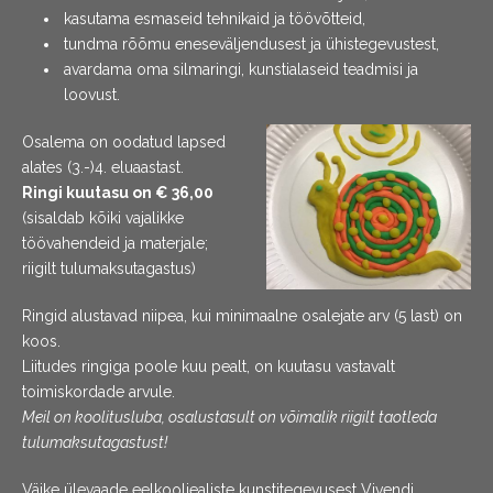
kasutama esmaseid tehnikaid ja töövõtteid,
tundma rõõmu eneseväljendusest ja ühistegevustest,
avardama oma silmaringi, kunstialaseid teadmisi ja
loovust.
Osalema on oodatud lapsed
alates (3.-)4. eluaastast.
Ringi kuutasu on € 36,00
(sisaldab kõiki vajalikke
töövahendeid ja materjale;
riigilt tulumaksutagastus)
Ringid alustavad niipea, kui minimaalne osalejate arv (5 last) on
koos.
Liitudes ringiga poole kuu pealt, on kuutasu vastavalt
toimiskordade arvule.
Meil on koolitusluba, osalustasult on võimalik riigilt taotleda
tulumaksutagastust!
Väike ülevaade eelkooliealiste kunstitegevusest Vivendi