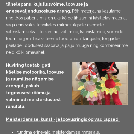
tähelepanu, kujutlusvõime, loovuse ja
eneseväljendusoskuse areng.
Põhimaterjalina kasutame
ringitöös paberit, mis on üks kõige lihtsamini käsitletav materjal
väga erinevates
tehnikates mitmekülgsete esemete
valmistamiseks – lõikamine, voltimine, kaunistamine, vormide
loomine jpm.
Lisaks teeme tööd puidu, kangaste,
lõngade-
paelade, loodusest saadava ja palju muuga ning kombineerime
neid kõiki omavahel.
Huviring toetab igati
käelise motoorika, loovuse
ja ruumilise nägemise
arengut,
pakub
tegevusest rõõmu ja
valminud meisterdustest
rahulolu.
Meisterdamise, kunsti- ja loovusringis õpivad lapsed:
tundma erinevaid meisterdamise materjale,