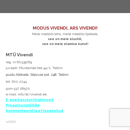
MODUS VIVENDI, ARS VIVENDI!
Meile meeldib teha, meile meeldib õpetada;
see on meie elustiil,
see on meie elamise kunst!
MTÜ Vivendi
reg. nr 80339764
jur.aadr: Mustamäe tee 44/2, Tallinn
puidu töökoda: Sõpruse pst. 248, Tallinn
tel. 600 2244
gsm 537 28520
e-mail:
info/ät/vivendi.ee
E-poe kasutustingimused
Privaatsuspoliitika
Kommentaarid ja ettepanekud